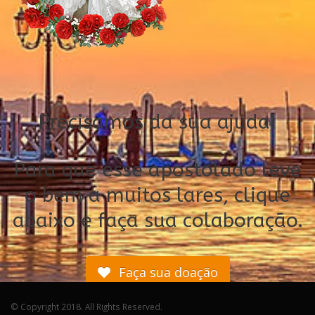
Precisamos da sua ajuda!
Para que esse apostolado leve
o bem a muitos lares, clique
abaixo e faça sua colaboração.
Faça sua doação
© Copyright 2018. All Rights Reserved.