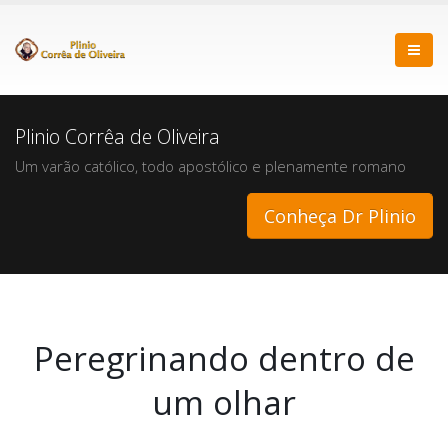
Plinio Corrêa de Oliveira
Um varão católico, todo apostólico e plenamente romano
Conheça Dr Plinio
Peregrinando dentro de
um olhar