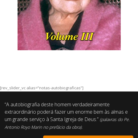
[rev_slider_vc alias=”notas-autobiograficas”]
“A autobiografia deste homem verdadeiramente
extraordinário poderá fazer um enorme bem às almas e
um grande serviço à Santa Igreja de Deus.”
(palavras do Pe.
Antonio Royo Marin no prefácio da obra)
.