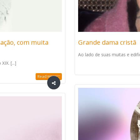
gnação, com muita
Grande dama cristã
Ao lado de suas muitas e edific
IX. [...]
Read more...