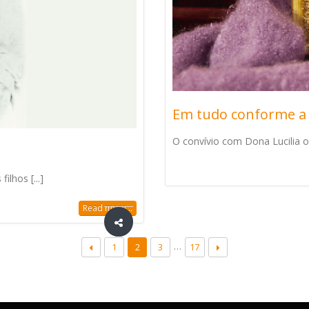
Em tudo conforme a 
O convívio com Dona Lucilia ofer
lhos [...]
Read more...
…
1
2
3
17