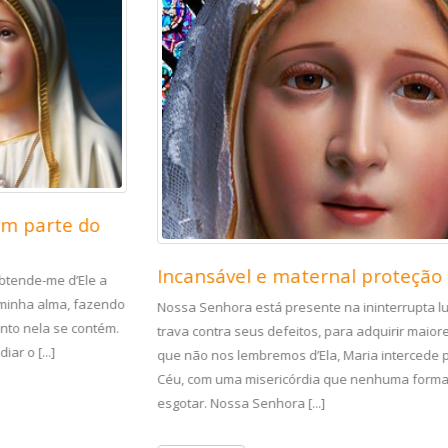
Incansável e maternal proteção
Nossa Senhora está presente na ininterrupta luta que cada homem
trava contra seus defeitos, para adquirir maiores virtudes. E ainda
que não nos lembremos d’Ela, Maria intercede por nós no alto do
Céu, com uma misericórdia que nenhuma forma de pecado pode
esgotar. Nossa Senhora [...]