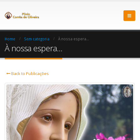
Home
Sem categoria
À nossa espera…
À nossa espera…
Back to Publicações