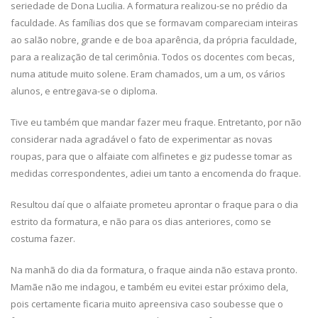
seriedade de Dona Lucilia. A formatura realizou-se no prédio da
faculdade. As famílias dos que se formavam compareciam inteiras
ao salão nobre, grande e de boa aparência, da própria faculdade,
para a realização de tal cerimônia. Todos os docentes com becas,
numa atitude muito solene. Eram chamados, um a um, os vários
alunos, e entregava-se o diploma.
Tive eu também que mandar fazer meu fraque. Entretanto, por não
considerar nada agradável o fato de experimentar as novas
roupas, para que o alfaiate com alfinetes e giz pudesse tomar as
medidas correspondentes, adiei um tanto a encomenda do fraque.
Resultou daí que o alfaiate prometeu aprontar o fraque para o dia
estrito da formatura, e não para os dias anteriores, como se
costuma fazer.
Na manhã do dia da formatura, o fraque ainda não estava pronto.
Mamãe não me indagou, e também eu evitei estar próximo dela,
pois certamente ficaria muito apreensiva caso soubesse que o