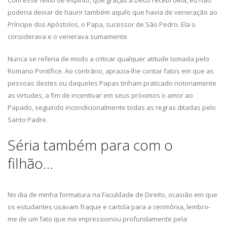
Com esse feitio de espírito, que graças a Deus recebi dela, eu não
poderia deixar de haurir também aquilo que havia de veneração ao
Príncipe dos Apóstolos, o Papa, sucessor de São Pedro. Ela o
considerava e o venerava sumamente.
Nunca se referia de modo a criticar qualquer atitude tomada pelo
Romano Pontífice. Ao contrário, aprazia-lhe contar fatos em que as
pessoas destes ou daqueles Papas tinham praticado notoriamente
as virtudes, a fim de incentivar em seus próximos o amor ao
Papado, seguindo incondicionalmente todas as regras ditadas pelo
Santo Padre.
Séria também para com o
filhão…
No dia de minha formatura na Faculdade de Direito, ocasião em que
os estudantes usavam fraque e cartola para a cerimônia, lembro-
me de um fato que me impressionou profundamente pela