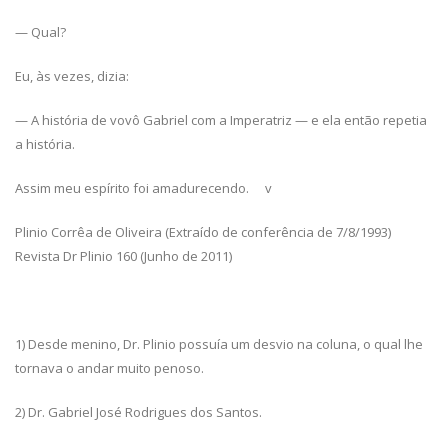
— Qual?
Eu, às vezes, dizia:
— A história de vovô Gabriel com a Imperatriz — e ela então repetia
a história.
Assim meu espírito foi amadurecendo. v
Plinio Corrêa de Oliveira (Extraído de conferência de 7/8/1993)
Revista Dr Plinio 160 (Junho de 2011)
1) Desde menino, Dr. Plinio possuía um desvio na coluna, o qual lhe
tornava o andar muito penoso.
2) Dr. Gabriel José Rodrigues dos Santos.