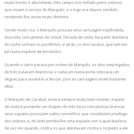
muito bonito e abundante. Dito campo era ceifado pelos colonos
que viviam a serviço do Marquês, e o trigo era depois vendido,
rendendo-lhe assim muito dinheiro.
Sendo muito rico, o Marquês possuía uma carruagem esplêndida,
dourada, com janelas de cristal, forrada de seda. Na parte dianteira
do coche vinham os postilhões, e atrás, os dois lacaios, que iam em
pé numa espécie de terracinho.
Quando o carro parava por ordem do Marquês, os dois empregados
de trás pulavam depressa, e cada um numa porta colocava um
degrau para auxiliá-lo a descer, pois as carruagens eram bastante
altas.
O Marquês de Carabás estava sempre muito bem vestido, trajado
de seda e portando um chapéu de três bicos com plumas brancas;
seus sapatos possuíam saltos vermelhos que constituíam privilégio
dos nobres; e, do lado pendia-lhe uma espada com a qual duelava,
de vez em quando, contra os que atentavam contra o respeito a ele