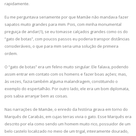
rapidamente.
Eu me perguntava seriamente por que Mamãe não mandava fazer
sapatos muito grandes para mim. Pois, com minha monumental
preguiça de andar(1), se eu tomasse calçados grandes como os do
“gato de botas”, com poucos passos eu poderia transpor distâncias
consideráveis, o que para mim seria uma solução de primeira
ordem.
O “gato de botas” era um felino muito singular: Ele falava, podendo
assim entrar em contato com os homens e fazer boas ações; mas,
às vezes, fazia também alguma malandragem, constituindo o
exemplo do espertalhão. Por outro lado, ele era um bom diplomata,
pois sabia arranjar bem as coisas.
Nas narrações de Mamãe, o enredo da história girava em torno do
Marquês de Carabás, em cujas terras vivia o gato. Esse Marquês era
descrito por ela como sendo um homem muito rico, possuidor de um
belo castelo localizado no meio de um trigal, inteiramente dourado,