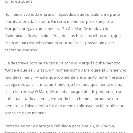
como eu queria.
No meio disso tudo entravam episódios que constituíam a parte
moralizadora da história. Em certo momento, por exemplo, o
Marquês pregava uma mentira. Então, Mamãe mudava de
fisionomia e ficava muito séria. Nessas horas os olhos dela, que
eram de um castanho comum aqui no Brasil, passavam a ser
castanho-escuros.
Ela descrevia com muita censura como o Marquês tinha mentido:
“Onde é que se viu isso, um homem como o Marquês! Já um menino
não deve mentir — este quando mente anda muito mal e merece um
castigo dos pais —, mas um homem já formado que mente é uma
coisa horrorosa! O Marquês mentia porque desde pequeno já se
tinha habituado a mentir, e quando ficou homem tornou-se um
mentiroso. Talvez tenha faltado quem explicasse ao Marquês que
nunca se deve mentir.”
Percebe-se ser a narração calculada para que eu, ouvindo-a,