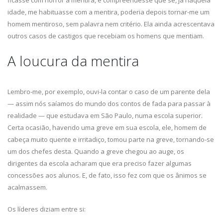
ficasse com horror à mentira, e compreendesse que se, já naquela
idade, me habituasse com a mentira, poderia depois tornar-me um
homem mentiroso, sem palavra nem critério. Ela ainda acrescentava
outros casos de castigos que recebiam os homens que mentiam.
A loucura da mentira
Lembro-me, por exemplo, ouvi-la contar o caso de um parente dela
— assim nós saíamos do mundo dos contos de fada para passar à
realidade — que estudava em São Paulo, numa escola superior.
Certa ocasião, havendo uma greve em sua escola, ele, homem de
cabeça muito quente e irritadiço, tomou parte na greve, tornando-se
um dos chefes desta. Quando a greve chegou ao auge, os
dirigentes da escola acharam que era preciso fazer algumas
concessões aos alunos. E, de fato, isso fez com que os ânimos se
acalmassem.
Os líderes diziam entre si: