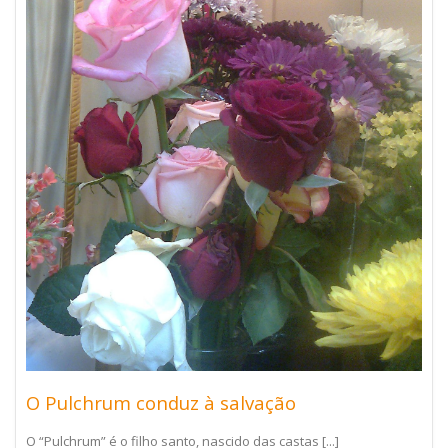
O Pulchrum conduz à salvação
O “Pulchrum” é o filho santo, nascido das castas [...]