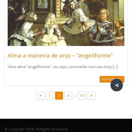
Alma a maneira de anjo – “angeliforme”
Uma alma “angeliforme”, ou seja, consoante com seu Anjo [...]
Read more...
…
1
2
3
10
© Copyright 2018. All Rights Reserved.