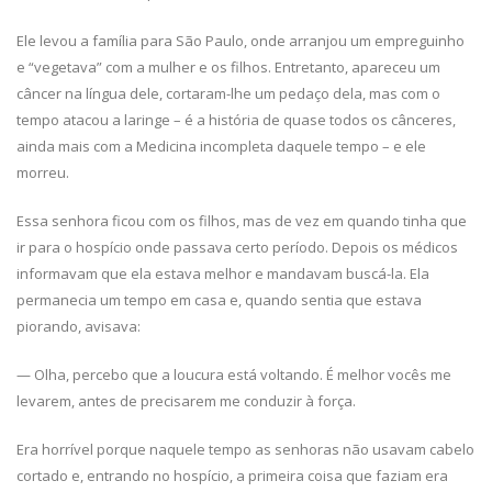
Ele levou a família para São Paulo, onde arranjou um empreguinho
e “vegetava” com a mulher e os filhos. Entretanto, apareceu um
câncer na língua dele, cortaram-lhe um pedaço dela, mas com o
tempo atacou a laringe – é a história de quase todos os cânceres,
ainda mais com a Medicina incompleta daquele tempo – e ele
morreu.
Essa senhora ficou com os filhos, mas de vez em quando tinha que
ir para o hospício onde passava certo período. Depois os médicos
informavam que ela estava melhor e mandavam buscá-la. Ela
permanecia um tempo em casa e, quando sentia que estava
piorando, avisava:
— Olha, percebo que a loucura está voltando. É melhor vocês me
levarem, antes de precisarem me conduzir à força.
Era horrível porque naquele tempo as senhoras não usavam cabelo
cortado e, entrando no hospício, a primeira coisa que faziam era