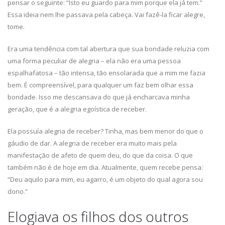
pensar o seguinte: “Isto eu guardo para mim porque ela já tem.”
Essa ideia nem lhe passava pela cabeça. Vai fazê-la ficar alegre,
tome.
Era uma tendência com tal abertura que sua bondade reluzia com
uma forma peculiar de alegria – ela não era uma pessoa
espalhafatosa – tão intensa, tão ensolarada que a mim me fazia
bem. É compreensível, para qualquer um faz bem olhar essa
bondade. Isso me descansava do que já encharcava minha
geração, que é a alegria egoística de receber.
Ela possuía alegria de receber? Tinha, mas bem menor do que o
gáudio de dar. A alegria de receber era muito mais pela
manifestação de afeto de quem deu, do que da coisa. O que
também não é de hoje em dia. Atualmente, quem recebe pensa:
“Deu aquilo para mim, eu agarro, é um objeto do qual agora sou
dono.”
Elogiava os filhos dos outros