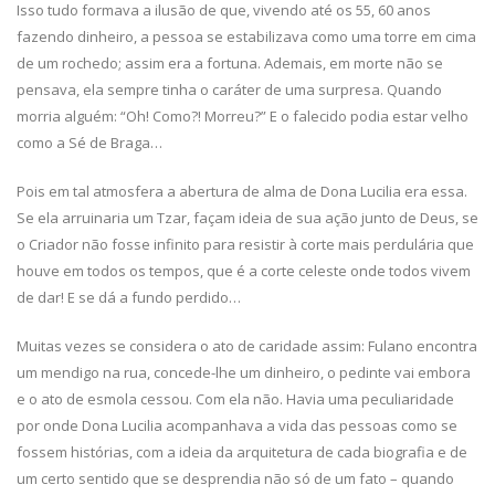
Isso tudo formava a ilusão de que, vivendo até os 55, 60 anos
fazendo dinheiro, a pessoa se estabilizava como uma torre em cima
de um rochedo; assim era a fortuna. Ademais, em morte não se
pensava, ela sempre tinha o caráter de uma surpresa. Quando
morria alguém: “Oh! Como?! Morreu?” E o falecido podia estar velho
como a Sé de Braga…
Pois em tal atmosfera a abertura de alma de Dona Lucilia era essa.
Se ela arruinaria um Tzar, façam ideia de sua ação junto de Deus, se
o Criador não fosse infinito para resistir à corte mais perdulária que
houve em todos os tempos, que é a corte celeste onde todos vivem
de dar! E se dá a fundo perdido…
Muitas vezes se considera o ato de caridade assim: Fulano encontra
um mendigo na rua, concede-lhe um dinheiro, o pedinte vai embora
e o ato de esmola cessou. Com ela não. Havia uma peculiaridade
por onde Dona Lucilia acompanhava a vida das pessoas como se
fossem histórias, com a ideia da arquitetura de cada biografia e de
um certo sentido que se desprendia não só de um fato – quando