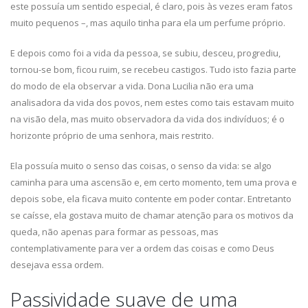
este possuía um sentido especial, é claro, pois às vezes eram fatos
muito pequenos –, mas aquilo tinha para ela um perfume próprio.
E depois como foi a vida da pessoa, se subiu, desceu, progrediu,
tornou-se bom, ficou ruim, se recebeu castigos. Tudo isto fazia parte
do modo de ela observar a vida. Dona Lucilia não era uma
analisadora da vida dos povos, nem estes como tais estavam muito
na visão dela, mas muito observadora da vida dos indivíduos; é o
horizonte próprio de uma senhora, mais restrito.
Ela possuía muito o senso das coisas, o senso da vida: se algo
caminha para uma ascensão e, em certo momento, tem uma prova e
depois sobe, ela ficava muito contente em poder contar. Entretanto
se caísse, ela gostava muito de chamar atenção para os motivos da
queda, não apenas para formar as pessoas, mas
contemplativamente para ver a ordem das coisas e como Deus
desejava essa ordem.
Passividade suave de uma