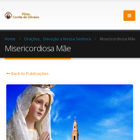
Home
Orações
,
Devoção a Nossa Senhora
Misericordiosa Mãe
Misericordiosa Mãe
Back to Publicações