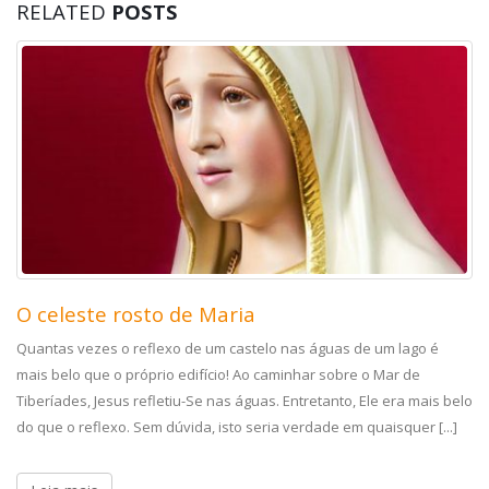
RELATED
POSTS
Inteira e filial confiança em Nossa Senhora
Pedimos-vos, ó Mãe, que do alto do Céu desçam sobre nós, vossos
filhos, as bênçãos maternais nascidas de vosso inesgotável afeto.
Como os discípulos de Emaús rogaram ao Divino Redentor, nós Vos
pedimos que essas bênçãos “permaneçam conosco”, “porque se
faz noite” sobre o mundo. A [...]