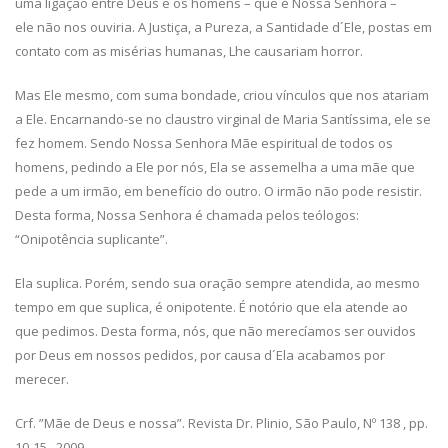
uma ligação entre Deus e os homens – que é Nossa Senhora –
ele não nos ouviria. A Justiça, a Pureza, a Santidade d´Ele, postas em
contato com as misérias humanas, Lhe causariam horror.
Mas Ele mesmo, com suma bondade, criou vínculos que nos atariam
a Ele. Encarnando-se no claustro virginal de Maria Santíssima, ele se
fez homem. Sendo Nossa Senhora Mãe espiritual de todos os
homens, pedindo a Ele por nós, Ela se assemelha a uma mãe que
pede a um irmão, em benefício do outro. O irmão não pode resistir.
Desta forma, Nossa Senhora é chamada pelos teólogos:
“Onipotência suplicante”.
Ela suplica. Porém, sendo sua oração sempre atendida, ao mesmo
tempo em que suplica, é onipotente. É notório que ela atende ao
que pedimos. Desta forma, nós, que não merecíamos ser ouvidos
por Deus em nossos pedidos, por causa d´Ela acabamos por
merecer.
Crf. ”Mãe de Deus e nossa”. Revista Dr. Plinio, São Paulo, Nº 138 , pp.
10-15 , 2009