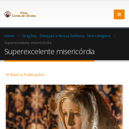
Home
Orações
,
Devoção a Nossa Senhora
,
Sem categoria
Superexcelente misericórdia
Superexcelente misericórdia
Back to Publicações