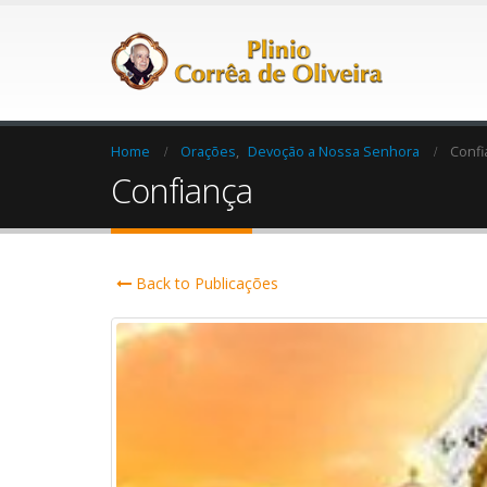
Home
Orações
,
Devoção a Nossa Senhora
Confi
Confiança
Back to Publicações