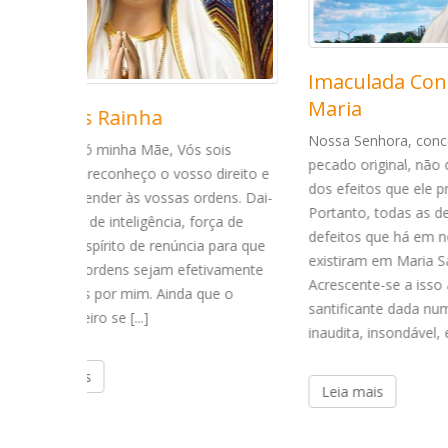
Imaculada Conceição de
Mãe 
Maria
Mãe do 
Virgem 
Nossa Senhora, concebida sem o
sois
nascera
pecado original, não conheceu nenhum
 direito e
Senhor 
dos efeitos que ele produz nos homens.
dens. Dai-
tornou-
Portanto, todas as desordens e
rça de
desempe
defeitos que há em nós, nunca
 para que
certo m
existiram em Maria Santíssima.
tivamente
poderia e
Acrescente-se a isso a graça
ue o
santificante dada numa abundância
inaudita, insondável, e [...]
Leia 
Leia mais