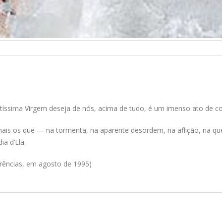
ntíssima Virgem deseja de nós, acima de tudo, é um imenso ato de co
 mais os que — na tormenta, na aparente desordem, na aflição, na qu
a d’Ela.
erências, em agosto de 1995)