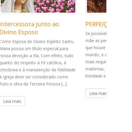
PERFEIÇÃO INCOMPARÁVEL
Miseric
Se possível fosse reunir numa única
Ainda que
mãe as perfeições de todas as mães
Nossa Senh
 Santo,
que houve e haverá até o fim do
de nós do 
para
mundo, e constituir em seu espírito o
nós com um
o, tudo
mais requintado equilíbrio das virtudes
nenhuma f
, à
maternas, fazendo dela um modelo de
esgotar. B
delidade
bondade e paciência, de força [...]
misericord
como
bondade, Ela
...]
Leia mais
Leia mai