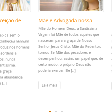
e Advogada nossa
Intercessora junto ao
Divino Esposo
Homem-Deus, a Santíssima
foi Mãe de todos aqueles que
Como Esposa do Divino Espírito
m para a graça de Nosso
Maria possui um título especial 
Jesus Cristo. Mãe do Redentor,
nossa devoção a Ela. Com efeit
Se Mãe dos pecadores e
quanto diz respeito à Fé católica
nhou, assim, um papel que, de
ortodoxia e à manutenção da fi
odo, o próprio Deus não
à Igreja deve ser considerado 
xercer. Ele [...]
fruto e obra da Terceira Pessoa [
mais
Leia mais