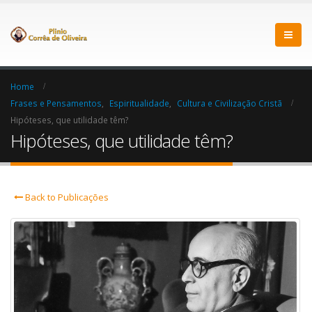
Home
Frases e Pensamentos
,
Espiritualidade
,
Cultura e Civilização Cristã
Hipóteses, que utilidade têm?
Hipóteses, que utilidade têm?
Back to Publicações