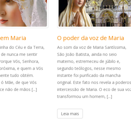
er da voz de Maria
Prece contra o
individualismo
da voz de Maria Santíssima,
 Batista, ainda no seio
Ó minha Senhora e minha Mãe,
, estremeceu de júbilo e,
esta súplica desejo obter de vo
 teólogos, nesse mesmo
maternal e insondável misericór
 foi purificado da mancha
graças necessárias para corrigi
. Este fato nos revela a poderosa
defeito que tanto lamento ter.
ssão de Maria. O eco de sua voz
Considerando como o individua
rmou um homem, [...]
uma atitude de alma oposta ao
adoráveis ensinamentos e exem
vosso [...]
mais
Leia mais