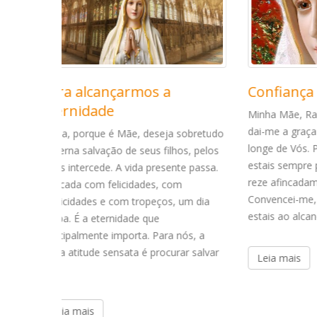
Confiança em Maria
O pod
Minha Mãe, Rainha do Céu e da Terra,
Ao som 
dai-me a graça de nunca me sentir
São João
 sobretudo
longe de Vós. Porque Vós, Senhora,
materno
hos, pelos
estais sempre próxima, e quem a Vós
segundo
nte passa.
reze afincadamente tudo obtém.
instante
om
Convencei-me, ó Mãe, de que Vós
original
, um dia
estais ao alcance não de mãos [...]
interce
transfo
 nós, a
rar salvar
Leia mais
Leia 