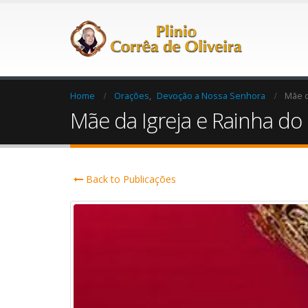
Home
Orações
,
Devoção a Nossa Senhora
Mãe d
Mãe da Igreja e Rainha d
Back to Publicações