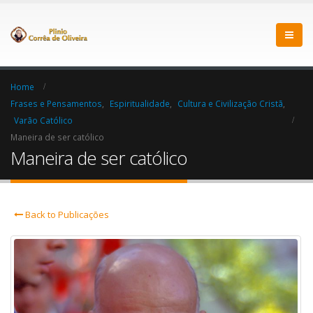
Home
Frases e Pensamentos
,
Espiritualidade
,
Cultura e Civilização Cristã
,
Varão Católico
Maneira de ser católico
Maneira de ser católico
Back to Publicações