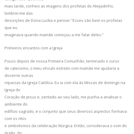
mais tarde, conheci as imagens dos profetas do Aleijadinho,
lembrei-me das
descrições de Dona Lucilia e pensei: “Esses são bem os profetas
que eu
imaginava quando mamãe começou a me falar deles.”
Primeiros encantos com a Igreja
Pouco depois de nossa Primeira Comunhão, terminado o curso
de catecismo, o meu vínculo estreito com mamãe me ajudaria a
discernir outras
riquezas da Igreja Católica. Eu ia com ela às Missas de domingo na
Igreja do
Coração de Jesus e, sentado ao seu lado, me punha a analisar o
ambiente do
edifício sagrado, e o conjunto que seus diversos aspectos formava
com os ritos
e simbolismos da celebração litúrgica. Então, considerava o som do
órgão, do