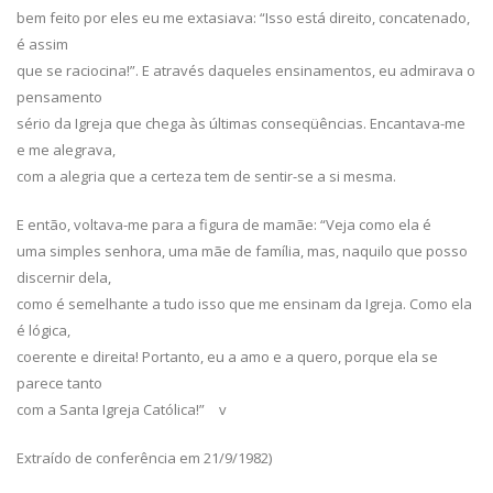
bem feito por eles eu me extasiava: “Isso está direito, concatenado,
é assim
que se raciocina!”. E através daqueles ensinamentos, eu admirava o
pensamento
sério da Igreja que chega às últimas conseqüências. Encantava-me
e me alegrava,
com a alegria que a certeza tem de sentir-se a si mesma.
E então, voltava-me para a figura de mamãe: “Veja como ela é
uma simples senhora, uma mãe de família, mas, naquilo que posso
discernir dela,
como é semelhante a tudo isso que me ensinam da Igreja. Como ela
é lógica,
coerente e direita! Portanto, eu a amo e a quero, porque ela se
parece tanto
com a Santa Igreja Católica!” v
Extraído de conferência em 21/9/1982)