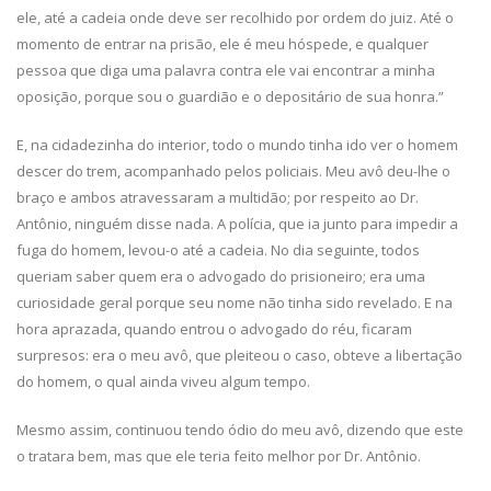
ele, até a cadeia onde deve ser recolhido por ordem do juiz. Até o
momento de entrar na prisão, ele é meu hóspede, e qualquer
pessoa que diga uma palavra contra ele vai encontrar a minha
oposição, porque sou o guardião e o depositário de sua honra.”
E, na cidadezinha do interior, todo o mundo tinha ido ver o homem
descer do trem, acompanhado pelos policiais. Meu avô deu-lhe o
braço e ambos atravessaram a multidão; por respeito ao Dr.
Antônio, ninguém disse nada. A polícia, que ia junto para impedir a
fuga do homem, levou-o até a cadeia. No dia seguinte, todos
queriam saber quem era o advogado do prisioneiro; era uma
curiosidade geral porque seu nome não tinha sido revelado. E na
hora aprazada, quando entrou o advogado do réu, ficaram
surpresos: era o meu avô, que pleiteou o caso, obteve a libertação
do homem, o qual ainda viveu algum tempo.
Mesmo assim, continuou tendo ódio do meu avô, dizendo que este
o tratara bem, mas que ele teria feito melhor por Dr. Antônio.