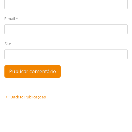
E-mail
*
Site
Back to Publicações