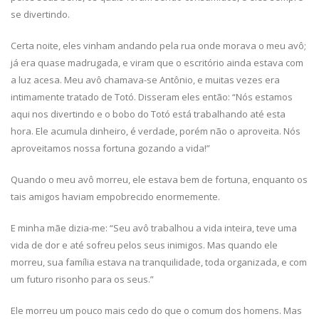
se divertindo.
Certa noite, eles vinham andando pela rua onde morava o meu avô;
já era quase madrugada, e viram que o escritório ainda estava com
a luz acesa. Meu avô chamava-se Antônio, e muitas vezes era
intimamente tratado de Totó. Disseram eles então: “Nós estamos
aqui nos divertindo e o bobo do Totó está trabalhando até esta
hora. Ele acumula dinheiro, é verdade, porém não o aproveita. Nós
aproveitamos nossa fortuna gozando a vida!”
Quando o meu avô morreu, ele estava bem de fortuna, enquanto os
tais amigos haviam empobrecido enormemente.
E minha mãe dizia-me: “Seu avô trabalhou a vida inteira, teve uma
vida de dor e até sofreu pelos seus inimigos. Mas quando ele
morreu, sua família estava na tranquilidade, toda organizada, e com
um futuro risonho para os seus.”
Ele morreu um pouco mais cedo do que o comum dos homens. Mas