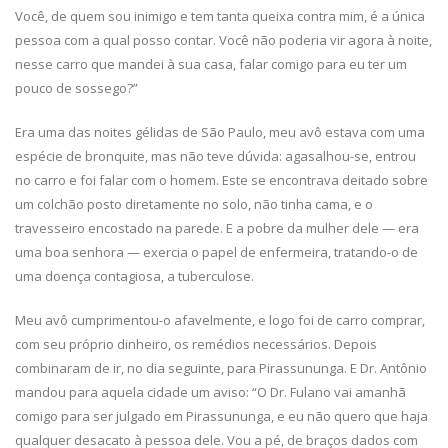
Você, de quem sou inimigo e tem tanta queixa contra mim, é a única
pessoa com a qual posso contar. Você não poderia vir agora à noite,
nesse carro que mandei à sua casa, falar comigo para eu ter um
pouco de sossego?”
Era uma das noites gélidas de São Paulo, meu avô estava com uma
espécie de bronquite, mas não teve dúvida: agasalhou-se, entrou
no carro e foi falar com o homem. Este se encontrava deitado sobre
um colchão posto diretamente no solo, não tinha cama, e o
travesseiro encostado na parede. E a pobre da mulher dele — era
uma boa senhora — exercia o papel de enfermeira, tratando-o de
uma doença contagiosa, a tuberculose.
Meu avô cumprimentou-o afavelmente, e logo foi de carro comprar,
com seu próprio dinheiro, os remédios necessários. Depois
combinaram de ir, no dia seguinte, para Pirassununga. E Dr. Antônio
mandou para aquela cidade um aviso: “O Dr. Fulano vai amanhã
comigo para ser julgado em Pirassununga, e eu não quero que haja
qualquer desacato à pessoa dele. Vou a pé, de braços dados com