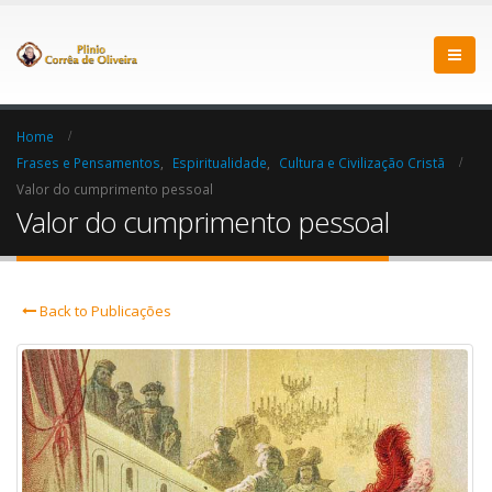
Home
Frases e Pensamentos
,
Espiritualidade
,
Cultura e Civilização Cristã
Valor do cumprimento pessoal
Valor do cumprimento pessoal
Back to Publicações